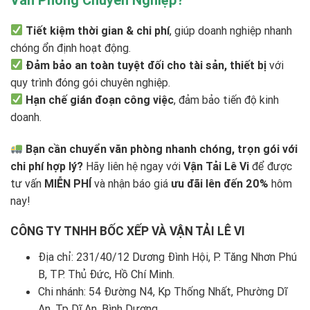
Tiết kiệm thời gian & chi phí
, giúp doanh nghiệp nhanh
chóng ổn định hoạt động.
Đảm bảo an toàn tuyệt đối cho tài sản, thiết bị
với
quy trình đóng gói chuyên nghiệp.
Hạn chế gián đoạn công việc
, đảm bảo tiến độ kinh
doanh.
Bạn cần chuyển văn phòng nhanh chóng, trọn gói với
chi phí hợp lý?
Hãy liên hệ ngay với
Vận Tải Lê Vi
để được
tư vấn
MIỄN PHÍ
và nhận báo giá
ưu đãi lên đến 20%
hôm
nay!
CÔNG TY TNHH BỐC XẾP VÀ VẬN TẢI LÊ VI
Địa chỉ: 231/40/12 Dương Đình Hội, P. Tăng Nhơn Phú
B, TP. Thủ Đức, Hồ Chí Minh.
Chi nhánh: 54 Đường N4, Kp Thống Nhất, Phường Dĩ
An, Tp Dĩ An, Bình Dương