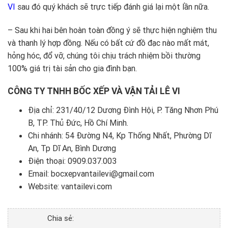
VI
sau đó quý khách sẽ trực tiếp đánh giá lại một lần nữa.
– Sau khi hai bên hoàn toàn đồng ý sẽ thực hiện nghiệm thu
và thanh lý hợp đồng. Nếu có bất cứ đồ đạc nào mất mát,
hỏng hóc, đổ vỡ, chúng tôi chịu trách nhiệm bồi thường
100% giá trị tài sản cho gia đình bạn.
CÔNG TY TNHH BỐC XẾP VÀ VẬN TẢI LÊ VI
Địa chỉ: 231/40/12 Dương Đình Hội, P. Tăng Nhơn Phú
B, TP. Thủ Đức, Hồ Chí Minh.
Chi nhánh: 54 Đường N4, Kp Thống Nhất, Phường Dĩ
An, Tp Dĩ An, Bình Dương
Điện thoại:
0909.037.003
Email: bocxepvantailevi@gmail.com
Website:
vantailevi.com
Chia sẻ: