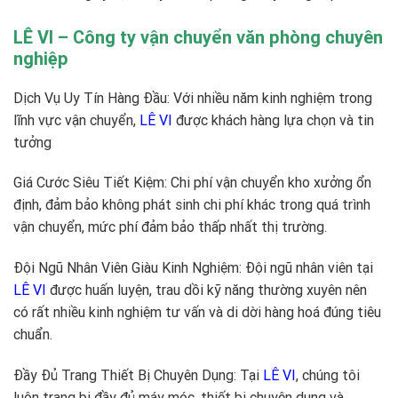
LÊ VI – Công ty vận chuyển văn phòng chuyên
nghiệp
Dịch Vụ Uy Tín Hàng Đầu: Với nhiều năm kinh nghiệm trong
lĩnh vực vận chuyển,
LÊ VI
được khách hàng lựa chọn và tin
tưởng
Giá Cước Siêu Tiết Kiệm: Chi phí vận chuyển kho xưởng ổn
định, đảm bảo không phát sinh chi phí khác trong quá trình
vận chuyển, mức phí đảm bảo thấp nhất thị trường.
Đội Ngũ Nhân Viên Giàu Kinh Nghiệm: Đội ngũ nhân viên tại
LÊ VI
được huấn luyện, trau dồi kỹ năng thường xuyên nên
có rất nhiều kinh nghiệm tư vấn và di dời hàng hoá đúng tiêu
chuẩn.
Đầy Đủ Trang Thiết Bị Chuyên Dụng: Tại
LÊ VI
, chúng tôi
luôn trang bị đầy đủ máy móc, thiết bị chuyên dụng và