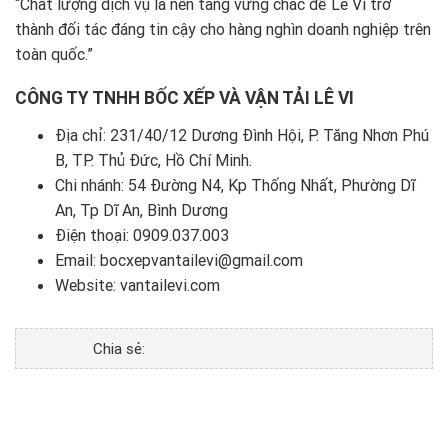
“Chất lượng dịch vụ là nền tảng vững chắc để Lê Vi trở
thành đối tác đáng tin cậy cho hàng nghìn doanh nghiệp trên
toàn quốc.”
CÔNG TY TNHH BỐC XẾP VÀ VẬN TẢI LÊ VI
Địa chỉ: 231/40/12 Dương Đình Hội, P. Tăng Nhơn Phú
B, TP. Thủ Đức, Hồ Chí Minh.
Chi nhánh: 54 Đường N4, Kp Thống Nhất, Phường Dĩ
An, Tp Dĩ An, Bình Dương
Điện thoại:
0909.037.003
Email: bocxepvantailevi@gmail.com
Website:
vantailevi.com
Chia sẻ: