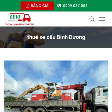
BẢNG GIÁ
0909.037.003
thuê xe cẩu Bình Dương