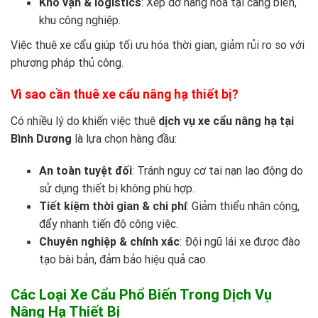
Kho vận & logistics
: Xếp dỡ hàng hóa tại cảng biển,
khu công nghiệp.
Việc thuê xe cẩu giúp tối ưu hóa thời gian, giảm rủi ro so với
phương pháp thủ công.
Vì sao cần thuê xe cẩu nâng hạ thiết bị?
Có nhiều lý do khiến việc thuê
dịch vụ xe cẩu nâng hạ tại
Bình Dương
là lựa chọn hàng đầu:
An toàn tuyệt đối
: Tránh nguy cơ tai nạn lao động do
sử dụng thiết bị không phù hợp.
Tiết kiệm thời gian & chi phí
: Giảm thiểu nhân công,
đẩy nhanh tiến độ công việc.
Chuyên nghiệp & chính xác
: Đội ngũ lái xe được đào
tạo bài bản, đảm bảo hiệu quả cao.
Các Loại Xe Cẩu Phổ Biến Trong Dịch Vụ
Nâng Hạ Thiết Bị