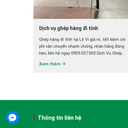
Dịch vụ ghép hàng đi tỉnh
Ghép hàng đi tỉnh tại Lê Vi giá rẻ, tiết kiệm chi
phí vận chuyển nhanh chóng, nhận hàng đúng
hẹn, liên hệ ngay 0909.037.003 Dịch Vụ Ghép
Hàng Đi Tỉnh: Tiết Kiệm, Nhanh Chóng, An
Xem thêm
Toàn Bạn có bao giờ tự hỏi làm thế nào để gửi
hàng hóa đi các tỉnh một cách […]
Thông tin liên hệ