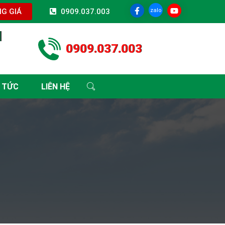
zalo
G GIÁ
0909.037.003
I
0909.037.003
 TỨC
LIÊN HỆ