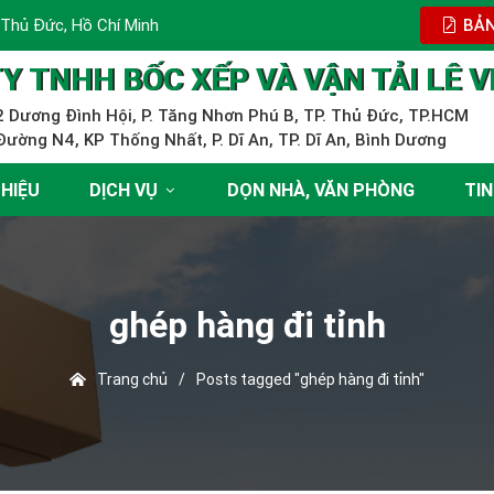
 Thủ Đức, Hồ Chí Minh
BẢN
Y TNHH BỐC XẾP VÀ VẬN TẢI LÊ V
 Dương Đình Hội, P. Tăng Nhơn Phú B, TP. Thủ Đức, TP.HCM
ường N4, KP Thống Nhất, P. Dĩ An, TP. Dĩ An, Bình Dương
THIỆU
DỊCH VỤ
DỌN NHÀ, VĂN PHÒNG
TIN
ghép hàng đi tỉnh
Trang chủ
/
Posts tagged "ghép hàng đi tỉnh"