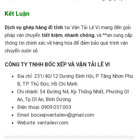
Kết Luận
Dịch vụ ghép hàng đi tỉnh
tại
Vận Tải Lê Vi
mang đến giải
pháp vận chuyển
tiết kiệm
,
nhanh chóng
, và **an cung cấp
thông tin chính xác về hàng hóa để đảm bảo quá trình vận
chuyển suôn sẻ.
CÔNG TY TNHH BỐC XẾP VÀ VẬN TẢI LÊ VI
Địa chỉ: 231/40/12 Dương Đình Hội, P. Tăng Nhơn Phú
B, TP. Thủ Đức, Hồ Chí Minh.
Chi nhánh: 54 Đường N4, Kp Thống Nhất, Phường Dĩ
An, Tp Dĩ An, Bình Dương
Điện thoại:
0909.037.003
Email: bocxepvantailevi@gmail.com
Website:
vantailevi.com