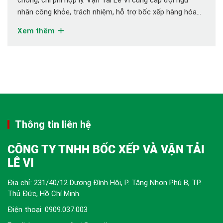
nhân công khỏe, trách nhiệm, hỗ trợ bốc xếp hàng hóa
mọi loại hình cho doanh nghiệp và cá nhân. Thuê bốc vác
Xem thêm
chuyên nghiệp Đồng Nai cho doanh nghiệp và cá […]
Thông tin liên hệ
CÔNG TY TNHH BỐC XẾP VÀ VẬN TẢI
LÊ VI
Địa chỉ: 231/40/12 Dương Đình Hội, P. Tăng Nhơn Phú B, TP.
Thủ Đức, Hồ Chí Minh.
Điện thoại:
0909.037.003