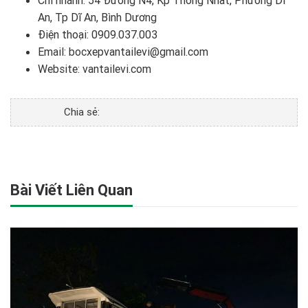
An, Tp Dĩ An, Bình Dương
Điện thoại:
0909.037.003
Email: bocxepvantailevi@gmail.com
Website:
vantailevi.com
Chia sẻ:
Bài Viết Liên Quan