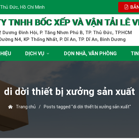
 Thủ Đức, Hồ Chí Minh
BẢN
Y TNHH BỐC XẾP VÀ VẬN TẢI LÊ V
 Dương Đình Hội, P. Tăng Nhơn Phú B, TP. Thủ Đức, TP.HCM
ường N4, KP Thống Nhất, P. Dĩ An, TP. Dĩ An, Bình Dương
THIỆU
DỊCH VỤ
DỌN NHÀ, VĂN PHÒNG
TIN
di dời thiết bị xưởng sản xuất
Trang chủ
/
Posts tagged "di dời thiết bị xưởng sản xuất"