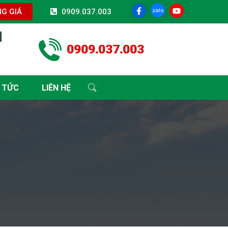
zalo
G GIÁ
0909.037.003
I
0909.037.003
 TỨC
LIÊN HỆ