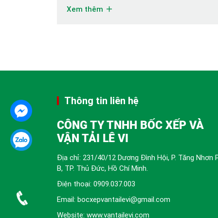
cấu trúc dây chuyền vận hành, nhiều doanh
Xem thêm
nghiệp phải đối mặt với một bài toán không hề
đơn giản: di dời thiết bị xưởng […]
Thông tin liên hệ
CÔNG TY TNHH BỐC XẾP VÀ
VẬN TẢI LÊ VI
Địa chỉ: 231/40/12 Dương Đình Hội, P. Tăng Nhơn 
B, TP. Thủ Đức, Hồ Chí Minh.
Điện thoại:
0909.037.003
Email: bocxepvantailevi@gmail.com
Website: www.vantailevi.com