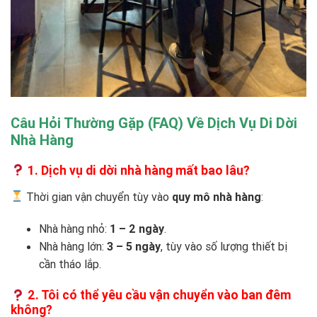
Câu Hỏi Thường Gặp (FAQ) Về Dịch Vụ Di Dời
Nhà Hàng
1. Dịch vụ di dời nhà hàng mất bao lâu?
Thời gian vận chuyển tùy vào
quy mô nhà hàng
:
Nhà hàng nhỏ:
1 – 2 ngày
.
Nhà hàng lớn:
3 – 5 ngày
, tùy vào số lượng thiết bị
cần tháo lắp.
2. Tôi có thể yêu cầu vận chuyển vào ban đêm
không?