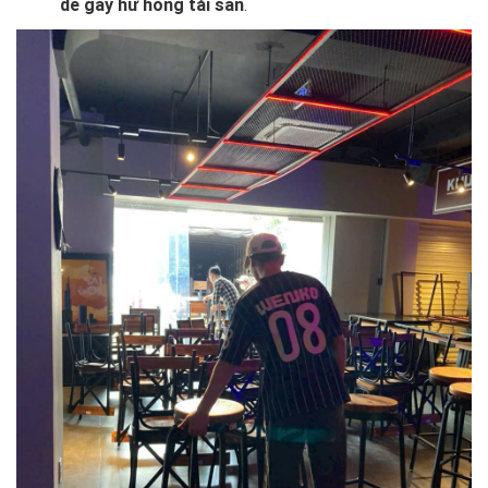
dễ gây hư hỏng tài sản
.