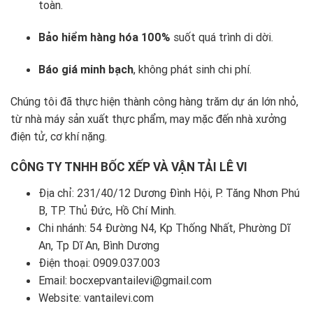
toàn.
Bảo hiểm hàng hóa 100%
suốt quá trình di dời.
Báo giá minh bạch
, không phát sinh chi phí.
Chúng tôi đã thực hiện thành công hàng trăm dự án lớn nhỏ,
từ nhà máy sản xuất thực phẩm, may mặc đến nhà xưởng
điện tử, cơ khí nặng.
CÔNG TY TNHH BỐC XẾP VÀ VẬN TẢI LÊ VI
Địa chỉ: 231/40/12 Dương Đình Hội, P. Tăng Nhơn Phú
B, TP. Thủ Đức, Hồ Chí Minh.
Chi nhánh: 54 Đường N4, Kp Thống Nhất, Phường Dĩ
An, Tp Dĩ An, Bình Dương
Điện thoại:
0909.037.003
Email: bocxepvantailevi@gmail.com
Website:
vantailevi.com