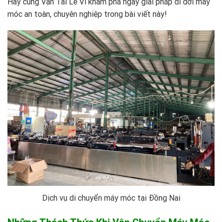
Hãy cùng
Vận Tải Lê Vi
khám phá ngay giải pháp di dời máy
móc an toàn, chuyên nghiệp trong bài viết này!
Dịch vụ di chuyển máy móc tại Đồng Nai