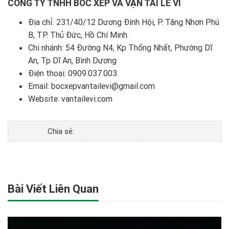
CÔNG TY TNHH BỐC XẾP VÀ VẬN TẢI LÊ VI
Địa chỉ: 231/40/12 Dương Đình Hội, P. Tăng Nhơn Phú
B, TP. Thủ Đức, Hồ Chí Minh.
Chi nhánh: 54 Đường N4, Kp Thống Nhất, Phường Dĩ
An, Tp Dĩ An, Bình Dương
Điện thoại:
0909.037.003
Email: bocxepvantailevi@gmail.com
Website:
vantailevi.com
Chia sẻ:
Bài Viết Liên Quan