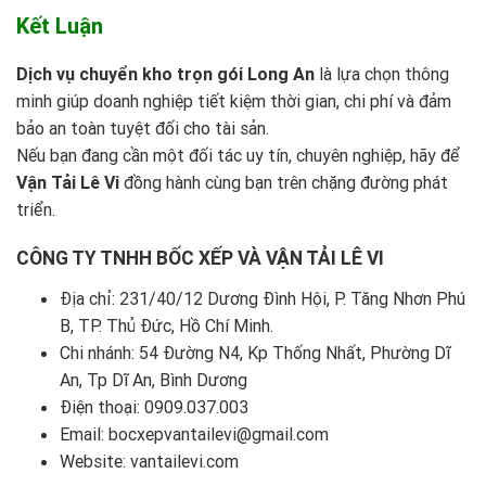
Kết Luận
Dịch vụ chuyển kho trọn gói Long An
là lựa chọn thông
minh giúp doanh nghiệp tiết kiệm thời gian, chi phí và đảm
bảo an toàn tuyệt đối cho tài sản.
Nếu bạn đang cần một đối tác uy tín, chuyên nghiệp, hãy để
Vận Tải Lê Vi
đồng hành cùng bạn trên chặng đường phát
triển.
CÔNG TY TNHH BỐC XẾP VÀ VẬN TẢI LÊ VI
Địa chỉ: 231/40/12 Dương Đình Hội, P. Tăng Nhơn Phú
B, TP. Thủ Đức, Hồ Chí Minh.
Chi nhánh: 54 Đường N4, Kp Thống Nhất, Phường Dĩ
An, Tp Dĩ An, Bình Dương
Điện thoại:
0909.037.003
Email: bocxepvantailevi@gmail.com
Website:
vantailevi.com