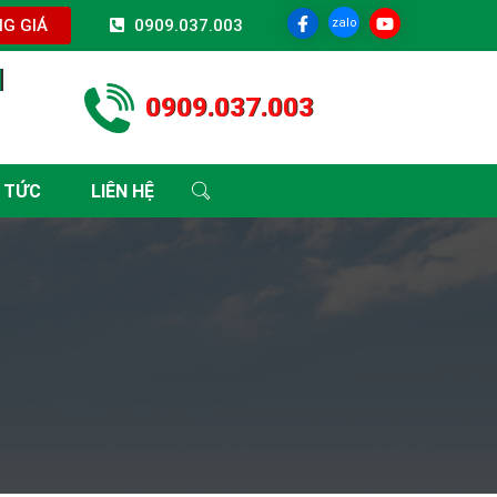
zalo
G GIÁ
0909.037.003
I
0909.037.003
 TỨC
LIÊN HỆ