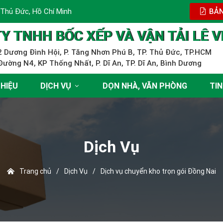
 Thủ Đức, Hồ Chí Minh
BẢN
Y TNHH BỐC XẾP VÀ VẬN TẢI LÊ V
 Dương Đình Hội, P. Tăng Nhơn Phú B, TP. Thủ Đức, TP.HCM
ường N4, KP Thống Nhất, P. Dĩ An, TP. Dĩ An, Bình Dương
THIỆU
DỊCH VỤ
DỌN NHÀ, VĂN PHÒNG
TIN
Dịch Vụ
Trang chủ
/
Dịch Vụ
/
Dịch vụ chuyển kho trọn gói Đồng Nai