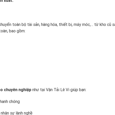
n xuất.
chuyển toàn bộ tài sản, hàng hóa, thiết bị, máy móc,… từ kho cũ 
toàn, bao gồm:
ho chuyên nghiệp
như tại
Vận Tải Lê Vi
giúp bạn:
 nhanh chóng
i, nhân sự lành nghề