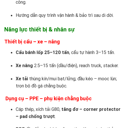
công.
Hướng dẫn quy trình vận hành & bảo trì sau di dời.
Năng lực thiết bị & nhân sự
Thiết bị cẩu – xe – nâng
Cẩu bánh lốp 25–120 tấn
, cẩu tự hành 3–15 tấn.
Xe nâng
2.5–15 tấn (dầu/điện), reach truck, stacker.
Xe tải
thùng kín/mui bạt/lửng; đầu kéo – mooc lùn;
trọn bộ đồ gá chằng buộc.
Dụng cụ – PPE – phụ kiện chằng buộc
Cáp thép, xích tải G80,
tăng đơ – corner protector
– pad chống trượt
.