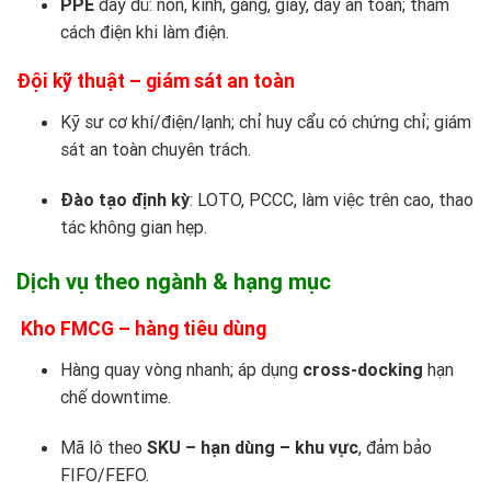
PPE
đầy đủ: nón, kính, găng, giày, dây an toàn; thảm
cách điện khi làm điện.
Đội kỹ thuật – giám sát an toàn
Kỹ sư cơ khí/điện/lạnh; chỉ huy cẩu có chứng chỉ; giám
sát an toàn chuyên trách.
Đào tạo định kỳ
: LOTO, PCCC, làm việc trên cao, thao
tác không gian hẹp.
Dịch vụ theo ngành & hạng mục
Kho FMCG – hàng tiêu dùng
Hàng quay vòng nhanh; áp dụng
cross-docking
hạn
chế downtime.
Mã lô theo
SKU – hạn dùng – khu vực
, đảm bảo
FIFO/FEFO.