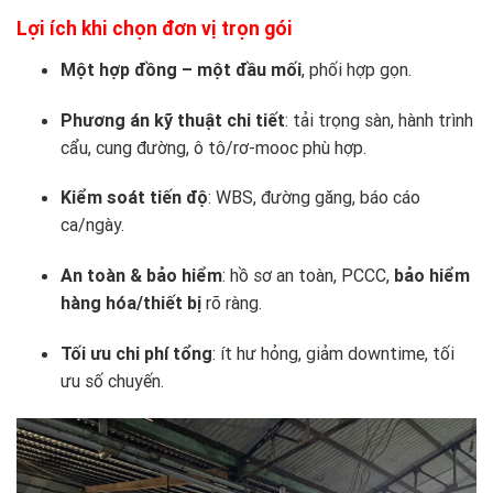
Lợi ích khi chọn đơn vị trọn gói
Một hợp đồng – một đầu mối
, phối hợp gọn.
Phương án kỹ thuật chi tiết
: tải trọng sàn, hành trình
cẩu, cung đường, ô tô/rơ-mooc phù hợp.
Kiểm soát tiến độ
: WBS, đường găng, báo cáo
ca/ngày.
An toàn & bảo hiểm
: hồ sơ an toàn, PCCC,
bảo hiểm
hàng hóa/thiết bị
rõ ràng.
Tối ưu chi phí tổng
: ít hư hỏng, giảm downtime, tối
ưu số chuyến.