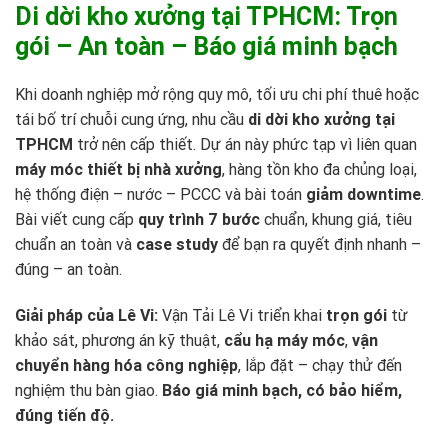
Di dời kho xưởng tại TPHCM: Trọn
gói – An toàn – Báo giá minh bạch
Khi doanh nghiệp mở rộng quy mô, tối ưu chi phí thuê hoặc
tái bố trí chuỗi cung ứng, nhu cầu
di dời kho xưởng tại
TPHCM
trở nên cấp thiết. Dự án này phức tạp vì liên quan
máy móc thiết bị nhà xưởng
, hàng tồn kho đa chủng loại,
hệ thống điện – nước – PCCC và bài toán
giảm downtime
.
Bài viết cung cấp
quy trình 7 bước
chuẩn, khung giá, tiêu
chuẩn an toàn và
case study
để bạn ra quyết định nhanh –
đúng – an toàn.
Giải pháp của Lê Vi:
Vận Tải Lê Vi
triển khai
trọn gói
từ
khảo sát, phương án kỹ thuật,
cẩu hạ máy móc
,
vận
chuyển hàng hóa công nghiệp
, lắp đặt – chạy thử đến
nghiệm thu bàn giao.
Báo giá minh bạch, có bảo hiểm,
đúng tiến độ.