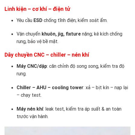
Linh kiện – cơ khí – điện tử
Yêu cầu
ESD
chống tĩnh điện; kiểm soát ẩm.
Vận chuyển
khuôn, jig, fixture
nặng; kê kích chống
rung, bảo vệ bề mặt.
Dây chuyền CNC – chiller – nén khí
Máy CNC/dập
: căn chỉnh độ song song, kiểm tra độ
rung.
Chiller – AHU – cooling tower
: xả – bịt kín – nạp lại
– chạy test.
Máy nén khí
: leak test, kiểm tra áp suất & an toàn
trước vận hành.