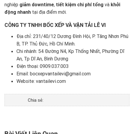
nghiệp
giảm downtime
,
tiết kiệm chi phí tổng
và
khởi
động nhanh
tại địa điểm mới.
CÔNG TY TNHH BỐC XẾP VÀ VẬN TẢI LÊ VI
Địa chỉ: 231/40/12 Dương Đình Hội, P. Tăng Nhơn Phú
B, TP. Thủ Đức, Hồ Chí Minh.
Chi nhánh: 54 Đường N4, Kp Thống Nhất, Phường Dĩ
An, Tp Dĩ An, Bình Dương
Điện thoại:
0909.037.003
Email: bocxepvantailevi@gmail.com
Website:
vantailevi.com
Chia sẻ:
Bài Viết Liên Quan