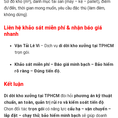
Sơ đồ kho (m²), danh mục tài sản (máy – kệ – pallet), điểm
đi/đến, thời gian mong muốn, yêu cầu đặc thù (làm đêm,
không dừng).
Liên hệ khảo sát miễn phí & nhận báo giá
nhanh
Vận Tải Lê Vi
– Dịch vụ
di dời kho xưởng tại TPHCM
trọn gói.
Khảo sát miễn phí – Báo giá minh bạch – Bảo hiểm
rõ ràng – Đúng tiến độ.
Kết luận
Di dời kho xưởng tại TPHCM
đòi hỏi
phương án kỹ thuật
chuẩn, an toàn, quản trị rủi ro và kiểm soát tiến độ
.
Chọn đối tác
trọn gói
có năng lực
cẩu hạ – vận chuyển –
lắp đặt – chạy thử
,
bảo hiểm minh bạch
sẽ giúp doanh