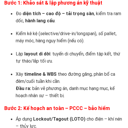
Bước 1: Khảo sát & lập phương án kỹ thuật
Đo
diện tích – cao độ – tải trọng sàn
, kiểm tra ram
dốc,
hành lang cẩu
.
Kiểm kê kệ (selective/drive-in/longspan), số pallet,
máy móc, hàng nguy hiểm (nếu có).
Lập
layout di dời
: tuyến di chuyển, điểm tập kết, thứ
tự tháo/lắp tối ưu.
Xây
timeline & WBS
theo đường găng, phân bổ ca
đêm/cuối tuần khi cần.
Đầu ra:
bản vẽ phương án, danh mục hạng mục, kế
hoạch nhân sự – thiết bị.
Bước 2: Kế hoạch an toàn – PCCC – bảo hiểm
Áp dụng
Lockout/Tagout (LOTO)
cho điện – khí nén
– thủy lực.