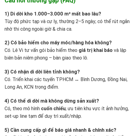
Câu hỏi thường gặp (FAQ)
1) Di dời kho 1.000–3.000 m² mất bao lâu?
Tùy độ phức tạp và cự ly, thường 2–5 ngày; có thể rút ngắn
nhờ thi công ngoài giờ & chia ca.
2) Có bảo hiểm cho máy móc/hàng hóa không?
Có. Lê Vi tư vấn gói bảo hiểm theo
giá trị khai báo
và lập
biên bản niêm phong – bàn giao theo lô.
3) Có nhận di dời liên tỉnh không?
Có. Triển khai các tuyến TPHCM ↔ Bình Dương, Đồng Nai,
Long An, KCN trọng điểm.
4) Có thể di dời mà không dừng sản xuất?
Có, theo mô hình
cuốn chiếu
; ưu tiên khu vực ít ảnh hưởng,
set-up line tạm để duy trì xuất/nhập.
5) Cần cung cấp gì để báo giá nhanh & chính xác?