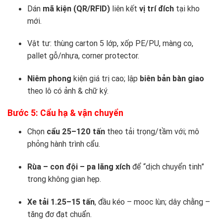
Dán
mã kiện (QR/RFID)
liên kết
vị trí đích
tại kho
mới.
Vật tư: thùng carton 5 lớp, xốp PE/PU, màng co,
pallet gỗ/nhựa, corner protector.
Niêm phong
kiện giá trị cao; lập
biên bản bàn giao
theo lô có ảnh & chữ ký.
Bước 5: Cẩu hạ & vận chuyển
Chọn
cẩu 25–120 tấn
theo tải trọng/tầm với; mô
phỏng hành trình cẩu.
Rùa – con đội – pa lăng xích
để “dịch chuyển tinh”
trong không gian hẹp.
Xe tải 1.25–15 tấn
, đầu kéo – mooc lùn; dây chằng –
tăng đơ đạt chuẩn.