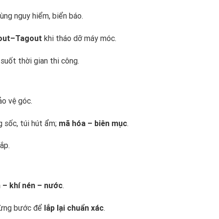
ùng nguy hiểm, biển báo.
out–Tagout
khi tháo dỡ máy móc.
uốt thời gian thi công.
ảo vệ góc.
g sốc, túi hút ẩm;
mã hóa – biên mục
.
ắp.
 – khí nén – nước
.
 từng bước để
lắp lại chuẩn xác
.