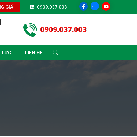
zalo
G GIÁ
0909.037.003
I
0909.037.003
 TỨC
LIÊN HỆ