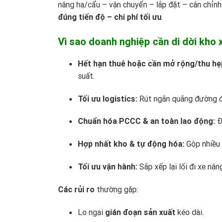
nâng hạ/cẩu – vận chuyển – lắp đặt – cân chỉnh
đúng tiến độ – chi phí tối ưu
.
Vì sao doanh nghiệp cần di dời kho 
Hết hạn thuê hoặc cần mở rộng/thu hẹ
suất.
Tối ưu logistics:
Rút ngắn quãng đường đế
Chuẩn hóa PCCC & an toàn lao động:
Đá
Hợp nhất kho & tự động hóa:
Gộp nhiều 
Tối ưu vận hành:
Sắp xếp lại lối đi xe nân
Các rủi ro
thường gặp:
Lo ngại
gián đoạn sản xuất
kéo dài.