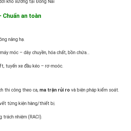
dời kho xưởng tại Đồng Nai
– Chuẩn an toàn
hông nâng hạ.
kệ, máy móc – dây chuyền, hóa chất, bồn chứa…
ift, tuyến xe đầu kéo – rơ-moóc.
ch thi công theo ca,
ma trận rủi ro
và biện pháp kiểm soát.
vết từng kiện hàng/thiết bị.
g trách nhiệm (RACI).