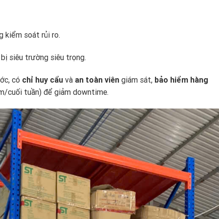
 kiểm soát rủi ro.
bị siêu trường siêu trọng.
ước, có
chỉ huy cẩu
và
an toàn viên
giám sát,
bảo hiểm hàng
êm/cuối tuần) để giảm downtime.