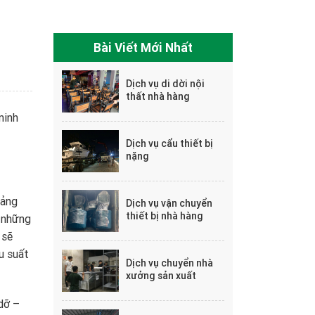
Bài Viết Mới Nhất
Dịch vụ di dời nội
thất nhà hàng
minh
Dịch vụ cẩu thiết bị
nặng
rảng
Dịch vụ vận chuyển
thiết bị nhà hàng
à những
 sẽ
u suất
Dịch vụ chuyển nhà
xưởng sản xuất
dỡ –