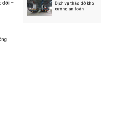
 đối –
Dịch vụ tháo dỡ kho
xưởng an toàn
công