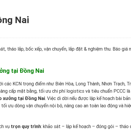
ồng Nai
sát, tháo lắp, bốc xếp, vận chuyển, lắp đặt & nghiệm thu. Báo giá 
ưởng tại Đồng Nai
ới các KCN trọng điểm như Biên Hòa, Long Thành, Nhơn Trạch, T
ng cấp mặt bằng, tối ưu chi phí logistics và tiêu chuẩn PCCC l
ho xưởng tại Đồng Nai
. Việc di dời nếu được lập kế hoạch bài bản
 tối ưu dòng vận chuyển nội bộ, nâng cao an toàn lao động và hiệ
ch vụ
trọn quy trình
: khảo sát – lập kế hoạch – đóng gói – tháo 