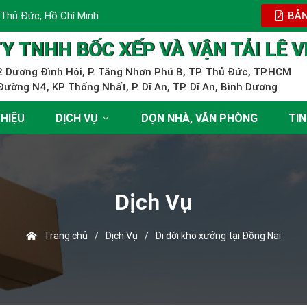
 Thủ Đức, Hồ Chí Minh
BẢN
Y TNHH BỐC XẾP VÀ VẬN TẢI LÊ V
 Dương Đình Hội, P. Tăng Nhơn Phú B, TP. Thủ Đức, TP.HCM
ường N4, KP Thống Nhất, P. Dĩ An, TP. Dĩ An, Bình Dương
THIỆU
DỊCH VỤ
DỌN NHÀ, VĂN PHÒNG
TIN
Dịch Vụ
Trang chủ
/
Dịch Vụ
/
Di dời kho xưởng tại Đồng Nai