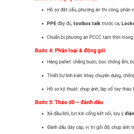
Hồ sơ đặt cẩu, phương án thi công, phân v
PPE
đầy đủ,
toolbox talk
trước ca,
Lock
Chuẩn bị phương án PCCC tạm thời trong s
Bước 4: Phân loại & đóng gói
Hàng pallet: chằng buộc, bọc chống ẩm, b
Thiết bị/linh kiện: khay chuyên dụng, chốn
Hồ sơ kỹ thuật: chụp ảnh, lập sổ tay tháo l
Bước 5: Tháo dỡ – đánh dấu
Xả dầu/khí, bịt kín cổng kết nối, lưu ý
điện
Đánh dấu dây cáp, vị trí gối đỡ, chụp ảnh