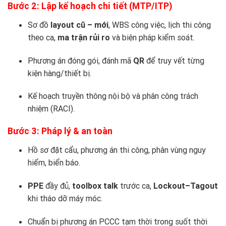
Bước 2: Lập kế hoạch chi tiết (MTP/ITP)
Sơ đồ
layout cũ – mới
, WBS công việc, lịch thi công
theo ca,
ma trận rủi ro
và biện pháp kiểm soát.
Phương án đóng gói, đánh mã
QR
để truy vết từng
kiện hàng/thiết bị.
Kế hoạch truyền thông nội bộ và phân công trách
nhiệm (RACI).
Bước 3: Pháp lý & an toàn
Hồ sơ đặt cẩu, phương án thi công, phân vùng nguy
hiểm, biển báo.
PPE
đầy đủ,
toolbox talk
trước ca,
Lockout–Tagout
khi tháo dỡ máy móc.
Chuẩn bị phương án PCCC tạm thời trong suốt thời