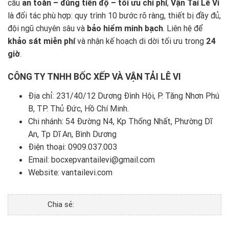
cầu
an toàn – đúng tiến độ – tối ưu chi phí
,
Vận Tải Lê Vi
là đối tác phù hợp: quy trình 10 bước rõ ràng, thiết bị đầy đủ,
đội ngũ chuyên sâu và
bảo hiểm minh bạch
. Liên hệ để
khảo sát miễn phí
và nhận kế hoạch di dời tối ưu trong
24
giờ
.
CÔNG TY TNHH BỐC XẾP VÀ VẬN TẢI LÊ VI
Địa chỉ: 231/40/12 Dương Đình Hội, P. Tăng Nhơn Phú
B, TP. Thủ Đức, Hồ Chí Minh.
Chi nhánh: 54 Đường N4, Kp Thống Nhất, Phường Dĩ
An, Tp Dĩ An, Bình Dương
Điện thoại:
0909.037.003
Email: bocxepvantailevi@gmail.com
Website:
vantailevi.com
Chia sẻ: