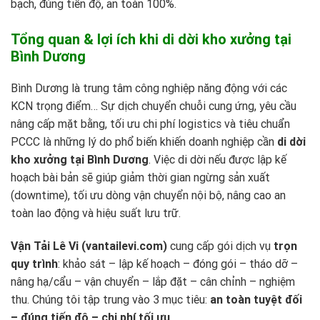
bạch, đúng tiến độ, an toàn 100%.
Tổng quan & lợi ích khi di dời kho xưởng tại
Bình Dương
Bình Dương là trung tâm công nghiệp năng động với các
KCN trọng điểm… Sự dịch chuyển chuỗi cung ứng, yêu cầu
nâng cấp mặt bằng, tối ưu chi phí logistics và tiêu chuẩn
PCCC là những lý do phổ biến khiến doanh nghiệp cần
di dời
kho xưởng tại Bình Dương
. Việc di dời nếu được lập kế
hoạch bài bản sẽ giúp giảm thời gian ngừng sản xuất
(downtime), tối ưu dòng vận chuyển nội bộ, nâng cao an
toàn lao động và hiệu suất lưu trữ.
Vận Tải Lê Vi (vantailevi.com)
cung cấp gói dịch vụ
trọn
quy trình
: khảo sát – lập kế hoạch – đóng gói – tháo dỡ –
nâng hạ/cẩu – vận chuyển – lắp đặt – cân chỉnh – nghiệm
thu. Chúng tôi tập trung vào 3 mục tiêu:
an toàn tuyệt đối
– đúng tiến độ – chi phí tối ưu
.