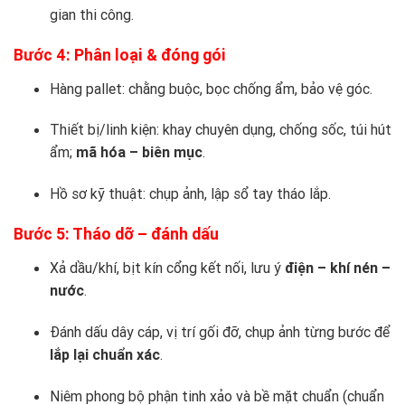
gian thi công.
Bước 4: Phân loại & đóng gói
Hàng pallet: chằng buộc, bọc chống ẩm, bảo vệ góc.
Thiết bị/linh kiện: khay chuyên dụng, chống sốc, túi hút
ẩm;
mã hóa – biên mục
.
Hồ sơ kỹ thuật: chụp ảnh, lập sổ tay tháo lắp.
Bước 5: Tháo dỡ – đánh dấu
Xả dầu/khí, bịt kín cổng kết nối, lưu ý
điện – khí nén –
nước
.
Đánh dấu dây cáp, vị trí gối đỡ, chụp ảnh từng bước để
lắp lại chuẩn xác
.
Niêm phong bộ phận tinh xảo và bề mặt chuẩn (chuẩn