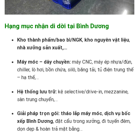
Hạng mục nhận di dời tại Bình Dương
Kho thành phẩm/bao bì/NGK
,
kho nguyên vật liệu
,
nhà xưởng sản xuất,…
Máy móc – dây chuyền:
máy CNC, máy ép nhựa/đùn,
chiller, lò hơi, bồn chứa, silô, băng tải, tủ điện trung thế
– hạ thế,…
Hệ thống lưu trữ:
kệ selective/drive-in, mezzanine,
sàn trung chuyển,…
Giải pháp trọn gói:
tháo lắp máy móc
,
dịch vụ bốc
xếp Bình Dương
, đặt cẩu trong xưởng, đi tuyến đêm,
dọn dẹp & hoàn trả mặt bằng…