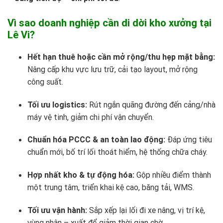
Vì sao doanh nghiệp cần di dời kho xưởng tại
Lê Vi?
Hết hạn thuê hoặc cần mở rộng/thu hẹp mặt bằng:
Nâng cấp khu vực lưu trữ, cải tạo layout, mở rộng
công suất.
Tối ưu logistics:
Rút ngắn quãng đường đến cảng/nhà
máy vệ tinh, giảm chi phí vận chuyển.
Chuẩn hóa PCCC & an toàn lao động:
Đáp ứng tiêu
chuẩn mới, bố trí lối thoát hiểm, hệ thống chữa cháy.
Hợp nhất kho & tự động hóa:
Gộp nhiều điểm thành
một trung tâm, triển khai kệ cao, băng tải, WMS.
Tối ưu vận hành:
Sắp xếp lại lối đi xe nâng, vị trí kệ,
vùng nhận – xuất để giảm thời gian chờ.