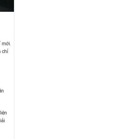
ỉ mới.
 chỉ
ăn
điện
iải