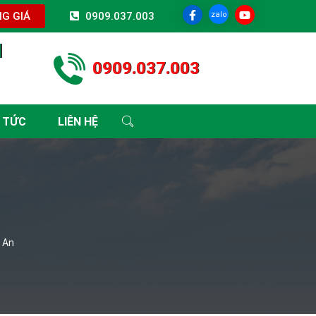
zalo
G GIÁ
0909.037.003
I
0909.037.003
 TỨC
LIÊN HỆ
 An