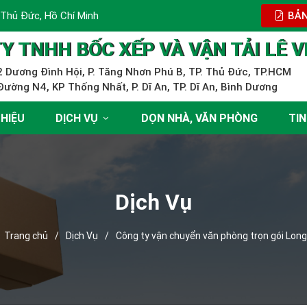
 Thủ Đức, Hồ Chí Minh
BẢN
Y TNHH BỐC XẾP VÀ VẬN TẢI LÊ V
 Dương Đình Hội, P. Tăng Nhơn Phú B, TP. Thủ Đức, TP.HCM
ường N4, KP Thống Nhất, P. Dĩ An, TP. Dĩ An, Bình Dương
THIỆU
DỊCH VỤ
DỌN NHÀ, VĂN PHÒNG
TIN
Dịch Vụ
Trang chủ
/
Dịch Vụ
/
Công ty vận chuyển văn phòng trọn gói Long