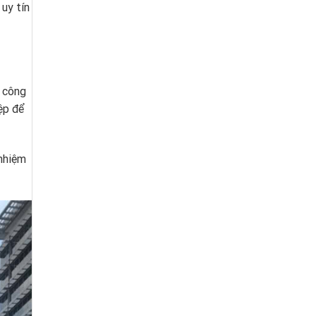
uy tín
c công
ệp để
 nhiệm