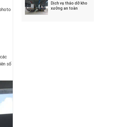
Dịch vụ tháo dỡ kho
xưởng an toàn
 photo
 các
iên số