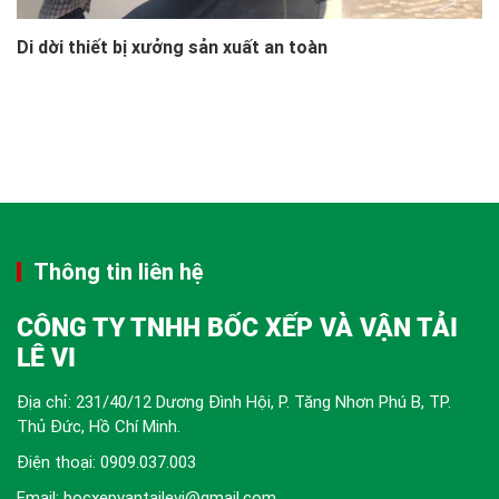
Di dời thiết bị xưởng sản xuất an toàn
Thông tin liên hệ
CÔNG TY TNHH BỐC XẾP VÀ VẬN TẢI
LÊ VI
Địa chỉ: 231/40/12 Dương Đình Hội, P. Tăng Nhơn Phú B, TP.
Thủ Đức, Hồ Chí Minh.
Điện thoại:
0909.037.003
Email: bocxepvantailevi@gmail.com