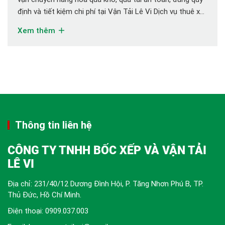
định và tiết kiệm chi phí tại Vận Tải Lê Vi Dịch vụ thuê xe
chở hàng siêu trường siêu trọng ngày càng phổ biến, đặc
Xem thêm
biệt trong các ngành xây dựng, […]
Thông tin liên hệ
CÔNG TY TNHH BỐC XẾP VÀ VẬN TẢI
LÊ VI
Địa chỉ: 231/40/12 Dương Đình Hội, P. Tăng Nhơn Phú B, TP.
Thủ Đức, Hồ Chí Minh.
Điện thoại:
0909.037.003