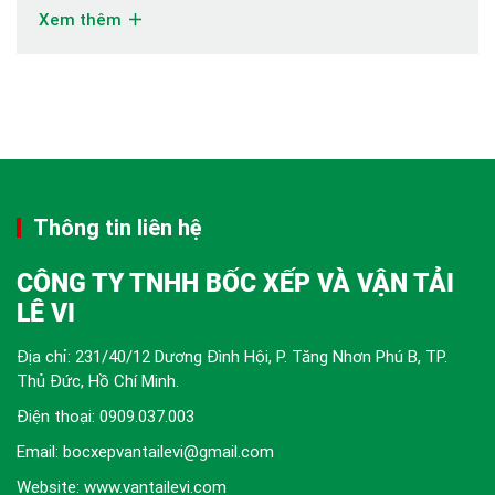
đối cho doanh nghiệp. Vận chuyển thiết bị máy móc
Xem thêm
công trình tại TPHCM chuyên nghiệp và an toàn […]
Thông tin liên hệ
CÔNG TY TNHH BỐC XẾP VÀ VẬN TẢI
LÊ VI
Địa chỉ: 231/40/12 Dương Đình Hội, P. Tăng Nhơn Phú B, TP.
Thủ Đức, Hồ Chí Minh.
Điện thoại:
0909.037.003
Email: bocxepvantailevi@gmail.com
Website: www.vantailevi.com