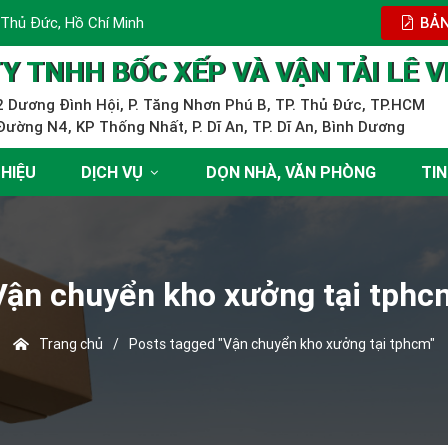
 Thủ Đức, Hồ Chí Minh
BẢN
Y TNHH BỐC XẾP VÀ VẬN TẢI LÊ V
 Dương Đình Hội, P. Tăng Nhơn Phú B, TP. Thủ Đức, TP.HCM
ường N4, KP Thống Nhất, P. Dĩ An, TP. Dĩ An, Bình Dương
THIỆU
DỊCH VỤ
DỌN NHÀ, VĂN PHÒNG
TIN
Vận chuyển kho xưởng tại tphc
Trang chủ
/
Posts tagged "Vận chuyển kho xưởng tại tphcm"