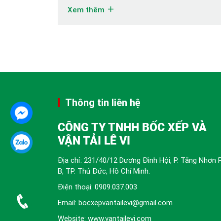
Liên hệ ngay! Việc di dời nhà xưởng, kho bãi
Xem thêm
không đơn giản như chuyển nhà thông thường,
mà đòi hỏi một quy trình chuyên nghiệp để
đảm bảo […]
Thông tin liên hệ
CÔNG TY TNHH BỐC XẾP VÀ
VẬN TẢI LÊ VI
Địa chỉ: 231/40/12 Dương Đình Hội, P. Tăng Nhơn 
B, TP. Thủ Đức, Hồ Chí Minh.
Điện thoại:
0909.037.003
Email: bocxepvantailevi@gmail.com
Website: www.vantailevi.com