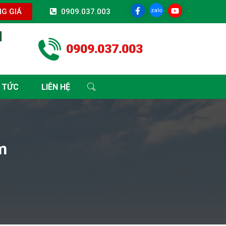
zalo
G GIÁ
0909.037.003
I
0909.037.003
 TỨC
LIÊN HỆ
m