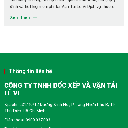
định và tiết kiệm chi phí tại Vận Tải Lê Vi Dịch vụ thuê xe
chở hàng siêu trường siêu trọng ngày càng phổ biến, đặc
Xem thêm
biệt trong các ngành xây dựng, […]
Thông tin liên hệ
CÔNG TY TNHH BỐC XẾP VÀ VẬN TẢI
LÊ VI
Địa chỉ: 231/40/12 Dương Đình Hội, P. Tăng Nhơn Phú B, TP.
Thủ Đức, Hồ Chí Minh.
Điện thoại:
0909.037.003