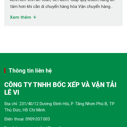
tâm hơn khi cần di chuyển hàng hóa Vận chuyển hàng
cồng kềnh liên tỉnh: Giải pháp an toàn và tiết kiệm Khi
Xem thêm
nhắc đến việc vận chuyển hàng hóa cồng […]
Thông tin liên hệ
CÔNG TY TNHH BỐC XẾP VÀ VẬN TẢI
LÊ VI
Địa chỉ: 231/40/12 Dương Đình Hội, P. Tăng Nhơn Phú B, TP.
Thủ Đức, Hồ Chí Minh.
Điện thoại:
0909.037.003