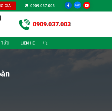
zalo
G GIÁ
0909.037.003
I
0909.037.003
 TỨC
LIÊN HỆ
oàn