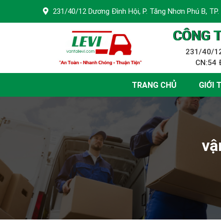
231/40/12 Dương Đình Hội, P. Tăng Nhơn Phú B, TP.
CÔNG T
231/40/12
CN:54 Đ
TRANG CHỦ
GIỚI 
vậ