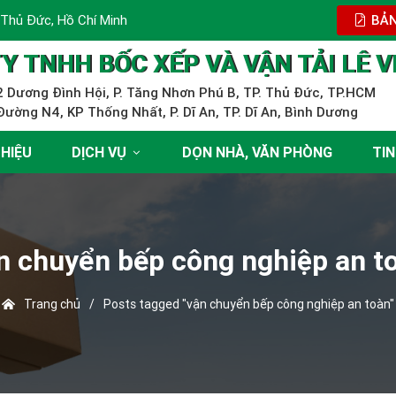
 Thủ Đức, Hồ Chí Minh
BẢN
Y TNHH BỐC XẾP VÀ VẬN TẢI LÊ V
 Dương Đình Hội, P. Tăng Nhơn Phú B, TP. Thủ Đức, TP.HCM
ường N4, KP Thống Nhất, P. Dĩ An, TP. Dĩ An, Bình Dương
THIỆU
DỊCH VỤ
DỌN NHÀ, VĂN PHÒNG
TIN
n chuyển bếp công nghiệp an t
Trang chủ
/
Posts tagged "vận chuyển bếp công nghiệp an toàn"