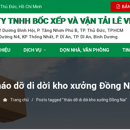
 Thủ Đức, Hồ Chí Minh
BẢN
Y TNHH BỐC XẾP VÀ VẬN TẢI LÊ V
 Dương Đình Hội, P. Tăng Nhơn Phú B, TP. Thủ Đức, TP.HCM
ường N4, KP Thống Nhất, P. Dĩ An, TP. Dĩ An, Bình Dương
THIỆU
DỊCH VỤ
DỌN NHÀ, VĂN PHÒNG
TIN
háo dỡ di dời kho xưởng Đồng N
Trang chủ
/
Posts tagged "tháo dỡ di dời kho xưởng Đồng Nai"