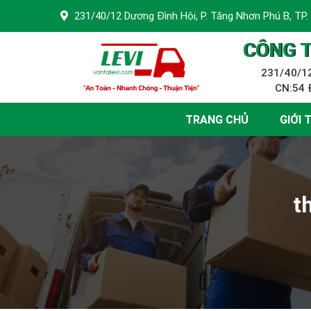
231/40/12 Dương Đình Hội, P. Tăng Nhơn Phú B, TP.
CÔNG T
231/40/12
CN:54 Đ
TRANG CHỦ
GIỚI 
t