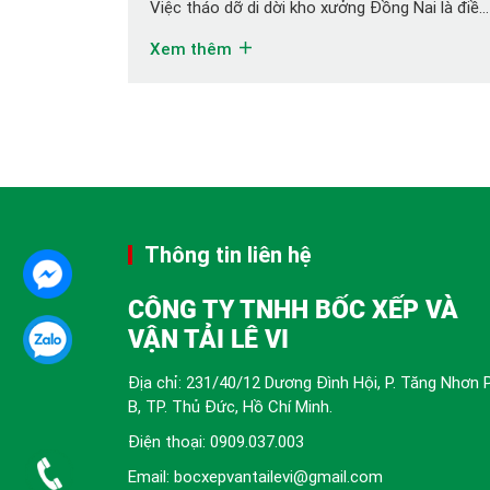
Việc tháo dỡ di dời kho xưởng Đồng Nai là điều
khá dễ gặp đối với các công ty sản xuất, đặc
Xem thêm
biệt các công ty sản xuất phát triển qua nhiều
giai đoạn, lớn mạnh dần quy […]
Thông tin liên hệ
CÔNG TY TNHH BỐC XẾP VÀ
VẬN TẢI LÊ VI
Địa chỉ: 231/40/12 Dương Đình Hội, P. Tăng Nhơn 
B, TP. Thủ Đức, Hồ Chí Minh.
Điện thoại:
0909.037.003
Email: bocxepvantailevi@gmail.com