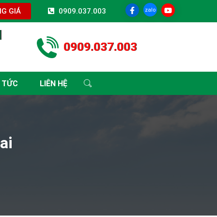
zalo
G GIÁ
0909.037.003
I
0909.037.003
 TỨC
LIÊN HỆ
ai