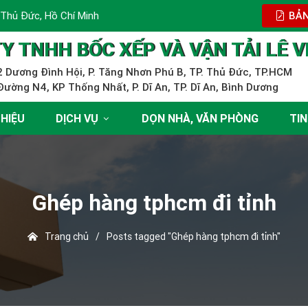
 Thủ Đức, Hồ Chí Minh
BẢN
Y TNHH BỐC XẾP VÀ VẬN TẢI LÊ V
 Dương Đình Hội, P. Tăng Nhơn Phú B, TP. Thủ Đức, TP.HCM
ường N4, KP Thống Nhất, P. Dĩ An, TP. Dĩ An, Bình Dương
THIỆU
DỊCH VỤ
DỌN NHÀ, VĂN PHÒNG
TIN
Ghép hàng tphcm đi tỉnh
Trang chủ
/
Posts tagged "Ghép hàng tphcm đi tỉnh"