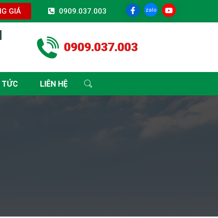
zalo
G GIÁ
0909.037.003
I
0909.037.003
 TỨC
LIÊN HỆ