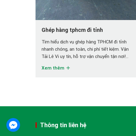
Ghép hàng tphcm đi tỉnh
Tìm hiểu dịch vụ ghép hàng TPHCM đi tỉnh
nhanh chóng, an toàn, chi phí tiết kiệm. Vận
Tải Lê Vi uy tín, hỗ trợ vận chuyển tận nơi!
Ghép Hàng TPHCM Đi Tỉnh: Giải Pháp Tiết
Xem thêm
Kiệm Chi Phí Vận Chuyển Bạn đang cần vận
chuyển hàng hóa từ TPHCM đi các tỉnh với […]
Thông tin liên hệ