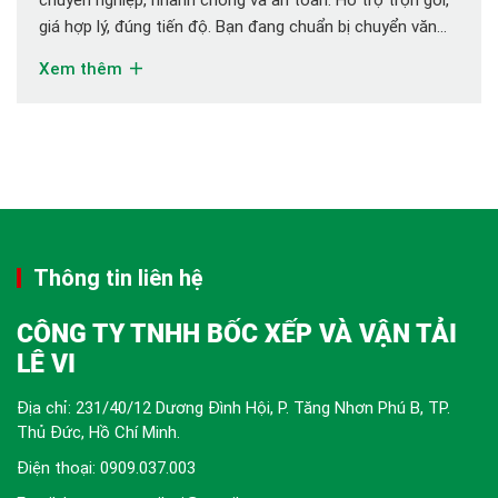
giá hợp lý, đúng tiến độ. Bạn đang chuẩn bị chuyển văn
phòng tại Bình Dương nhưng chưa biết bắt đầu từ đâu?
Xem thêm
Quá nhiều giấy tờ, thiết bị văn phòng, máy […]
Thông tin liên hệ
CÔNG TY TNHH BỐC XẾP VÀ VẬN TẢI
LÊ VI
Địa chỉ: 231/40/12 Dương Đình Hội, P. Tăng Nhơn Phú B, TP.
Thủ Đức, Hồ Chí Minh.
Điện thoại:
0909.037.003