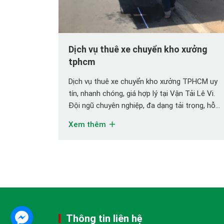
Dịch vụ thuê xe chuyển kho xưởng
tphcm
Dịch vụ thuê xe chuyển kho xưởng TPHCM uy
tín, nhanh chóng, giá hợp lý tại Vận Tải Lê Vi.
Đội ngũ chuyên nghiệp, đa dạng tải trọng, hỗ
trợ 24/7. Việc di dời kho xưởng luôn là một bài
Xem thêm
toán phức tạp đối với các doanh nghiệp tại
TPHCM. Không giống như chuyển nhà […]
Thông tin liên hệ