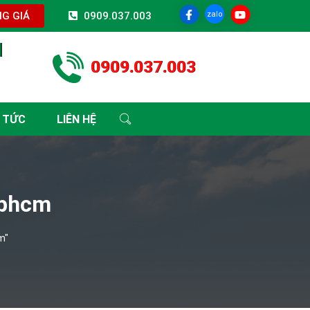
zalo
G GIÁ
0909.037.003
I
0909.037.003
 TỨC
LIÊN HỆ
tphcm
m"