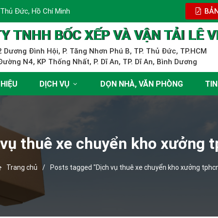
 Thủ Đức, Hồ Chí Minh
BẢN
Y TNHH BỐC XẾP VÀ VẬN TẢI LÊ V
 Dương Đình Hội, P. Tăng Nhơn Phú B, TP. Thủ Đức, TP.HCM
ường N4, KP Thống Nhất, P. Dĩ An, TP. Dĩ An, Bình Dương
THIỆU
DỊCH VỤ
DỌN NHÀ, VĂN PHÒNG
TIN
 vụ thuê xe chuyển kho xưởng 
Trang chủ
/
Posts tagged "Dịch vụ thuê xe chuyển kho xưởng tphc