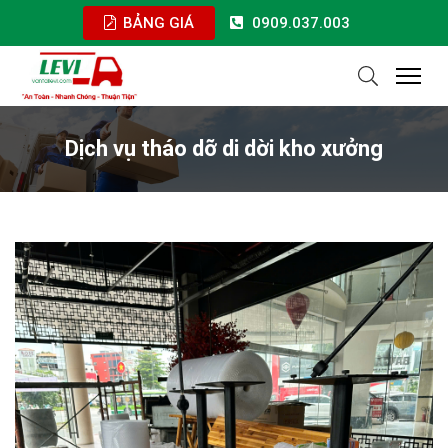
BẢNG GIÁ
0909.037.003
Dịch vụ tháo dỡ di dời kho xưởng