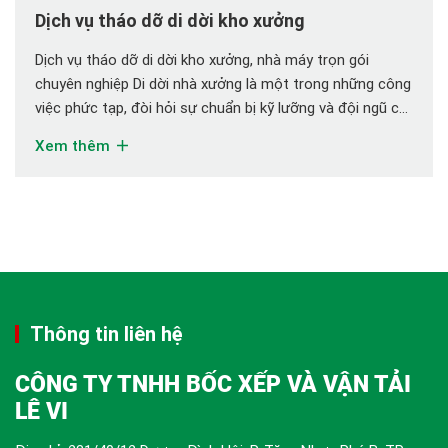
Dịch vụ tháo dỡ di dời kho xưởng
Dịch vụ tháo dỡ di dời kho xưởng, nhà máy trọn gói
chuyên nghiệp Di dời nhà xưởng là một trong những công
việc phức tạp, đòi hỏi sự chuẩn bị kỹ lưỡng và đội ngũ có
kinh nghiệm chuyên sâu. Các doanh nghiệp thường gặp
Xem thêm
khó khăn khi phải di dời toàn bộ hệ […]
Thông tin liên hệ
CÔNG TY TNHH BỐC XẾP VÀ VẬN TẢI
LÊ VI