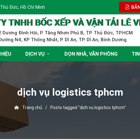
 Thủ Đức, Hồ Chí Minh
BẢN
Y TNHH BỐC XẾP VÀ VẬN TẢI LÊ V
 Dương Đình Hội, P. Tăng Nhơn Phú B, TP. Thủ Đức, TP.HCM
ường N4, KP Thống Nhất, P. Dĩ An, TP. Dĩ An, Bình Dương
THIỆU
DỊCH VỤ
DỌN NHÀ, VĂN PHÒNG
TIN
dịch vụ logistics tphcm
Trang chủ
/
Posts tagged "dịch vụ logistics tphcm"