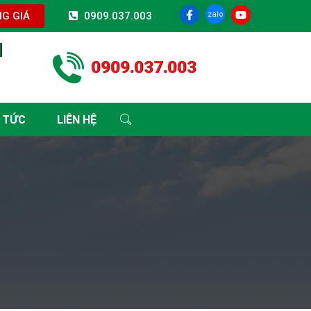
zalo
G GIÁ
0909.037.003
I
0909.037.003
 TỨC
LIÊN HỆ