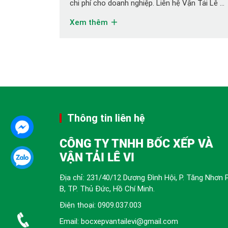
chi phí cho doanh nghiệp. Liên hệ Vận Tải Lê Vi
tư vấn ngay hôm nay! Bạn đang tìm kiếm dịch
Xem thêm
vụ đóng rút ruột container TPHCM chuyên
nghiệp, nhanh chóng và tiết kiệm chi phí? Bạn
cần giải […]
Thông tin liên hệ
CÔNG TY TNHH BỐC XẾP VÀ
VẬN TẢI LÊ VI
Địa chỉ: 231/40/12 Dương Đình Hội, P. Tăng Nhơn 
B, TP. Thủ Đức, Hồ Chí Minh.
Điện thoại:
0909.037.003
Email: bocxepvantailevi@gmail.com