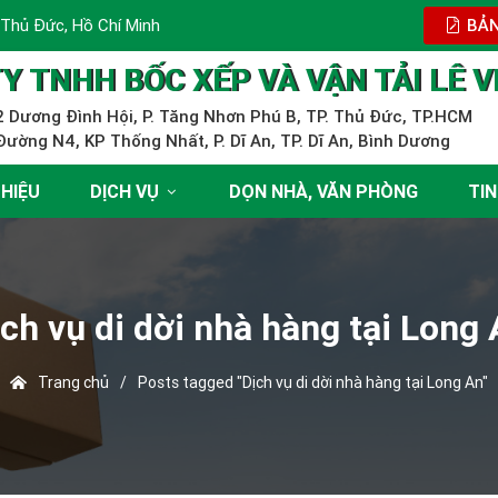
 Thủ Đức, Hồ Chí Minh
BẢN
Y TNHH BỐC XẾP VÀ VẬN TẢI LÊ V
 Dương Đình Hội, P. Tăng Nhơn Phú B, TP. Thủ Đức, TP.HCM
ường N4, KP Thống Nhất, P. Dĩ An, TP. Dĩ An, Bình Dương
THIỆU
DỊCH VỤ
DỌN NHÀ, VĂN PHÒNG
TIN
ch vụ di dời nhà hàng tại Long
Trang chủ
/
Posts tagged "Dịch vụ di dời nhà hàng tại Long An"