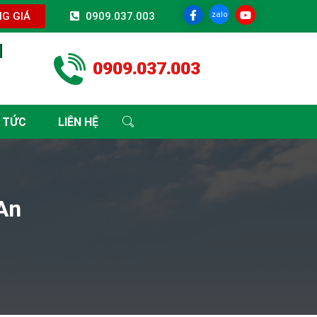
zalo
G GIÁ
0909.037.003
I
0909.037.003
 TỨC
LIÊN HỆ
 An