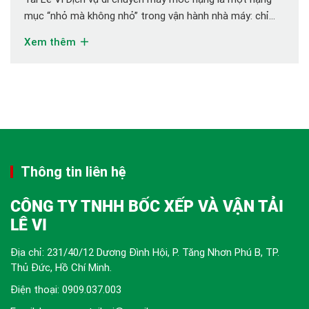
mục “nhỏ mà không nhỏ” trong vận hành nhà máy: chỉ
một lần nâng hạ sai cách có thể gây hư hại thiết bị giá trị
Xem thêm
lớn, gián đoạn […]
Thông tin liên hệ
CÔNG TY TNHH BỐC XẾP VÀ VẬN TẢI
LÊ VI
Địa chỉ: 231/40/12 Dương Đình Hội, P. Tăng Nhơn Phú B, TP.
Thủ Đức, Hồ Chí Minh.
Điện thoại:
0909.037.003