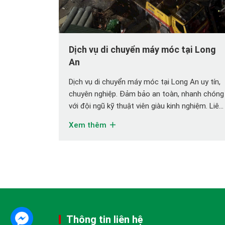
Dịch vụ di chuyển máy móc tại Long
An
Dịch vụ di chuyển máy móc tại Long An uy tín,
chuyên nghiệp. Đảm bảo an toàn, nhanh chóng
với đội ngũ kỹ thuật viên giàu kinh nghiệm. Liên
hệ ngay! Việc hợp tác với một đơn vị uy tín
Xem thêm
như Vận Tải Lê Vi mang lại nhiều lợi ích vượt
trội: Đội ngũ kỹ […]
Thông tin liên hệ