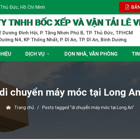
 Thủ Đức, Hồ Chí Minh
BẢN
Y TNHH BỐC XẾP VÀ VẬN TẢI LÊ V
 Dương Đình Hội, P. Tăng Nhơn Phú B, TP. Thủ Đức, TP.HCM
ường N4, KP Thống Nhất, P. Dĩ An, TP. Dĩ An, Bình Dương
THIỆU
DỊCH VỤ
DỌN NHÀ, VĂN PHÒNG
TIN
di chuyển máy móc tại Long A
Trang chủ
/
Posts tagged "di chuyển máy móc tại Long An"