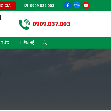
zalo
G GIÁ
0909.037.003
I
0909.037.003
 TỨC
LIÊN HỆ
n