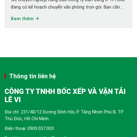
đang có kế hoạch chuyển văn phòng trọn gói. Bạn cần
đơn vị vận chuyển chuyên nghiệp, nhanh gọn, an toàn và
Xem thêm
giá rẻ. Hãy đến với chúng tôi, Vận tải LÊ […]
Thông tin liên hệ
CÔNG TY TNHH BỐC XẾP VÀ VẬN TẢI
LÊ VI
Địa chỉ: 231/40/12 Dương Đình Hội, P. Tăng Nhơn Phú B, TP.
Thủ Đức, Hồ Chí Minh.
Điện thoại:
0909.037.003