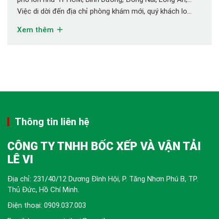
Việc di dời đến địa chỉ phòng khám mới, quý khách lo
lắng về vận chuyển máy móc trang thiết bị khó khăn. Thì
Xem thêm
hãy yên tâm đã có dịch vụ vận tải LÊ VI chúng […]
Thông tin liên hệ
CÔNG TY TNHH BỐC XẾP VÀ VẬN TẢI
LÊ VI
Địa chỉ: 231/40/12 Dương Đình Hội, P. Tăng Nhơn Phú B, TP.
Thủ Đức, Hồ Chí Minh.
Điện thoại:
0909.037.003