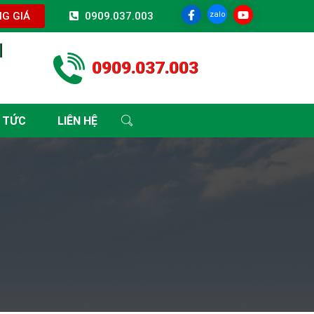
zalo
G GIÁ
0909.037.003
I
0909.037.003
 TỨC
LIÊN HỆ