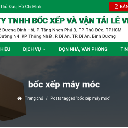
 Thủ Đức, Hồ Chí Minh
BẢN
Y TNHH BỐC XẾP VÀ VẬN TẢI LÊ V
 Dương Đình Hội, P. Tăng Nhơn Phú B, TP. Thủ Đức, TP.HCM
ường N4, KP Thống Nhất, P. Dĩ An, TP. Dĩ An, Bình Dương
THIỆU
DỊCH VỤ
DỌN NHÀ, VĂN PHÒNG
TIN
bốc xếp máy móc
Trang chủ
/
Posts tagged "bốc xếp máy móc"