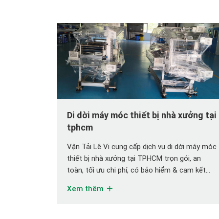
Di dời máy móc thiết bị nhà xưởng tại
tphcm
Vận Tải Lê Vi cung cấp dịch vụ di dời máy móc
thiết bị nhà xưởng tại TPHCM trọn gói, an
toàn, tối ưu chi phí, có bảo hiểm & cam kết
tiến độ. Báo giá minh bạch. Tổng quan & lợi ích
Xem thêm
khi chọn đơn vị trọn gói di dời máy móc thiết bị
[…]