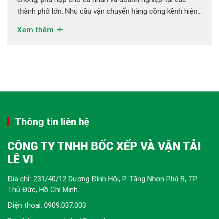
thành phố lớn. Nhu cầu vận chuyển hàng cồng kềnh hiện
nay 1. Nhu cầu từ cá nhân Trong cuộc sống hiện đại, rất
Xem thêm
nhiều người có nhu cầu chuyển nhà, chuyển […]
Thông tin liên hệ
CÔNG TY TNHH BỐC XẾP VÀ VẬN TẢI
LÊ VI
Địa chỉ: 231/40/12 Dương Đình Hội, P. Tăng Nhơn Phú B, TP.
Thủ Đức, Hồ Chí Minh.
Điện thoại:
0909.037.003