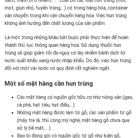
sạch, tránh bị ô nhiễm, … . Loại bỏ các loại côn trùng (mối,
mọt, giun nhỏ, tuyến trùng,…) có trong hàng hóa, container
vận chuyển trong khi vận chuyển hàng hóa. Việc hun trùng
không ảnh hưởng đến chất lượng của sản phẩm.
Là một trong những khâu bắt buộc phải thực hiện để hoàn
thành thủ tục thông quan hàng hoá. Sử dụng thuốc hun
trùng sẽ giúp giảm tối đa nguy cơ lây nhiễm bệnh dịch từ
nước xuất khẩu sang nước nhập khẩu. Do đó, việc hun trùng
đối với một vài nước có quy định rất nghiêm ngặt.
Một số mặt hàng cần hun trùng
Các mặt hàng có nguồn gốc hữu cơ như nông sản (gạo,
cà phê, hạt tiêu, hạt điều,…)
Những mặt hàng được làm từ gỗ, các sản phẩm từ gỗ
(mây tre lá, thủ công mỹ nghệ, mặt hàng gỗ chưa qua
xử lý bề mặt, …)
Bao bì đóng gói có nguồn gốc từ gỗ như kiện gỗ,